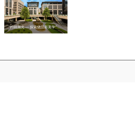
“灼锦溯光 — 探索烧箔新美学” 主题妇女节交流活动圆满落幕